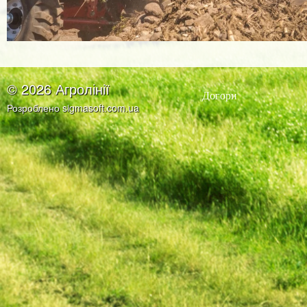
© 2026 Агролінії
Догори
Розроблено
sigmasoft.com.ua