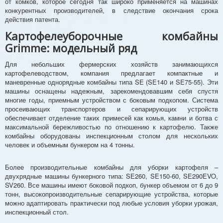
от комков, которое сегодня так широко применяется на машинах
конкурентных производителей, в следствие окончания срока
действия патента.
Картофелеуборочные комбайны
Grimme: модельный ряд
Для небольших фермерских хозяйств занимающихся
картофелеводством, компания предлагает компактные и
маневренные однорядные комбайны типа SE (SE140 и SE75-55). Эти
машины оснащены надежным, зарекомендовавшим себя спустя
многие годы, приемным устройством с боковым подкопом. Система
просеивающих транспортеров и сепарирующих устройств
обеспечивает отделение таких примесей как комья, камни и ботва с
максимальной бережливостью по отношению к картофелю. Также
комбайны оборудованы инспекционным столом для нескольких
человек и объемным бункером на 4 тонны.
Более производительные комбайны для уборки картофеля –
двухрядные машины бункерного типа: SE260, SE150-60, SE290EVO,
SV260. Все машины имеют боковой подкоп, бункер объемом от 6 до 9
тонн, высокопроизводительные сепарирующие устройства, которые
можно адаптировать практически под любые условия уборки урожая,
инспекционный стол.