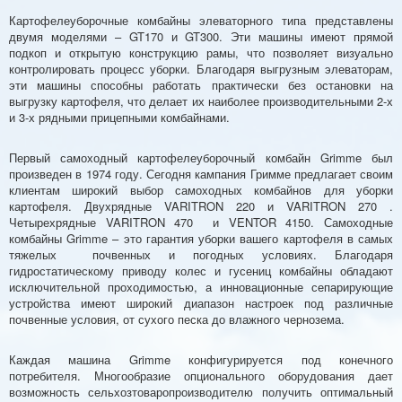
Картофелеуборочные комбайны элеваторного типа представлены
двумя моделями – GT170 и GT300. Эти машины имеют прямой
подкоп и открытую конструкцию рамы, что позволяет визуально
контролировать процесс уборки. Благодаря выгрузным элеваторам,
эти машины способны работать практически без остановки на
выгрузку картофеля, что делает их наиболее производительными 2-х
и 3-х рядными прицепными комбайнами.
Первый самоходный картофелеуборочный комбайн Grimme был
произведен в 1974 году. Сегодня кампания Гримме предлагает своим
клиентам широкий выбор самоходных комбайнов для уборки
картофеля. Двухрядные VARITRON 220 и VARITRON 270 .
Четырехрядные VARITRON 470 и VENTOR 4150. Самоходные
комбайны Grimme – это гарантия уборки вашего картофеля в самых
тяжелых почвенных и погодных условиях. Благодаря
гидростатическому приводу колес и гусениц комбайны обладают
исключительной проходимостью, а инновационные сепарирующие
устройства имеют широкий диапазон настроек под различные
почвенные условия, от сухого песка до влажного чернозема.
Каждая машина Grimme конфигурируется под конечного
потребителя. Многообразие опционального оборудования дает
возможность сельхозтоваропроизводителю получить оптимальный